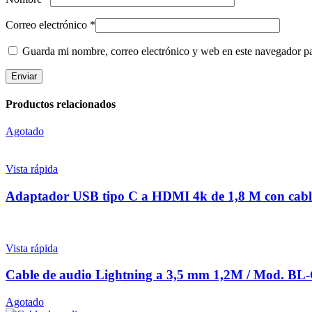
Correo electrónico
*
Guarda mi nombre, correo electrónico y web en este navegador p
Productos relacionados
Agotado
Vista rápida
Adaptador USB tipo C a HDMI 4k de 1,8 M con c
Vista rápida
Cable de audio Lightning a 3,5 mm 1,2M / Mod. B
Agotado