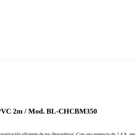
A PVC 2m / Mod. BL-CHCBM350
cronización eficiente de tus dispositivos. Con una potencia de 2,4 A, p