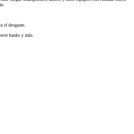
io.
a el desgaste.
power banks y más.