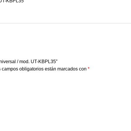
l-UT-KBPL35
universal / mod. UT-KBPL35”
 campos obligatorios están marcados con
*