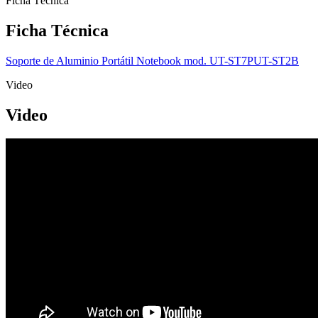
Ficha Técnica
Ficha Técnica
Soporte de Aluminio Portátil Notebook mod. UT-ST7PUT-ST2B
Video
Video