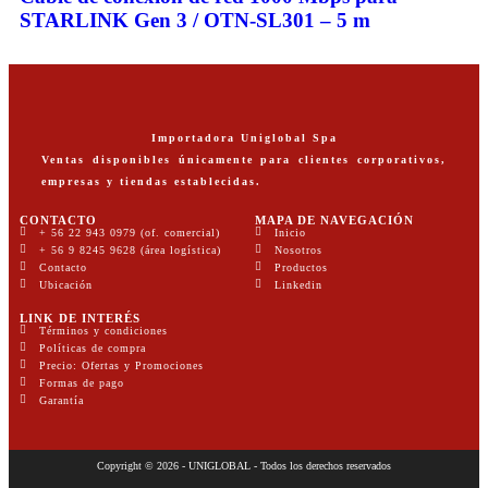
STARLINK Gen 3 / OTN-SL301 – 5 m
Importadora Uniglobal Spa
Ventas disponibles únicamente para clientes corporativos,
empresas y tiendas establecidas.
CONTACTO
MAPA DE NAVEGACIÓN
+ 56 22 943 0979 (of. comercial)
Inicio
+ 56 9 8245 9628 (área logística)
Nosotros
Contacto
Productos
Ubicación
Linkedin
LINK DE INTERÉS
Términos y condiciones
Políticas de compra
Precio: Ofertas y Promociones
Formas de pago
Garantía
Copyright © 2026 - UNIGLOBAL - Todos los derechos reservados