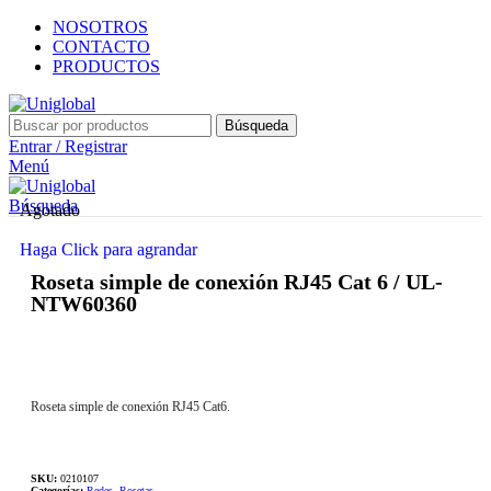
NOSOTROS
CONTACTO
PRODUCTOS
Búsqueda
Entrar / Registrar
Menú
Búsqueda
Agotado
Haga Click para agrandar
Roseta simple de conexión RJ45 Cat 6 / UL-
NTW60360
Roseta simple de conexión RJ45 Cat6.
SKU:
0210107
Categorías:
Redes
,
Rosetas