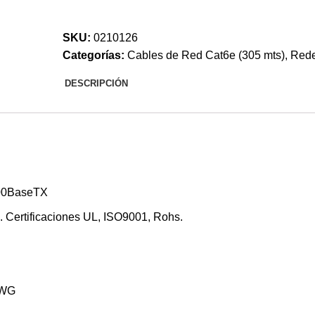
SKU:
0210126
Categorías:
Cables de Red Cat6e (305 mts)
,
Red
DESCRIPCIÓN
000BaseTX
. Certificaciones UL, ISO9001, Rohs.
AWG