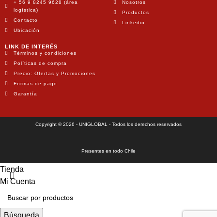
+ 56 9 8245 9628 (área
Nosotros
logística)
Productos
Contacto
Linkedin
Ubicación
LINK DE INTERÉS
Términos y condiciones
Políticas de compra
Precio: Ofertas y Promociones
Formas de pago
Garantía
Copyright © 2026 - UNIGLOBAL - Todos los derechos reservados
Presentes en todo Chile
Tienda
Mi Cuenta
Búsqueda