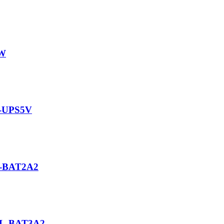
5W
L-UPS5V
L-BAT2A2
 UL-BAT3A2